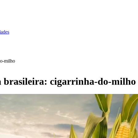
dades
-do-milho
a brasileira: cigarrinha-do-milho