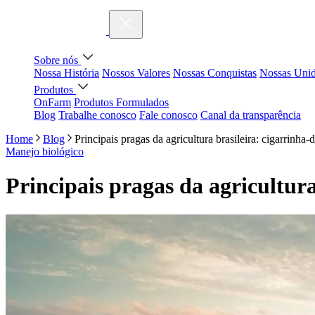
Sobre nós
Nossa História
Nossos Valores
Nossas Conquistas
Nossas Uni
Produtos
OnFarm
Produtos Formulados
Blog
Trabalhe conosco
Fale conosco
Canal da transparência
Home
Blog
Principais pragas da agricultura brasileira: cigarrinha
Manejo biológico
Principais pragas da agricultur