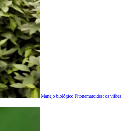
Manejo biológico
Fitonematoides: os vilões