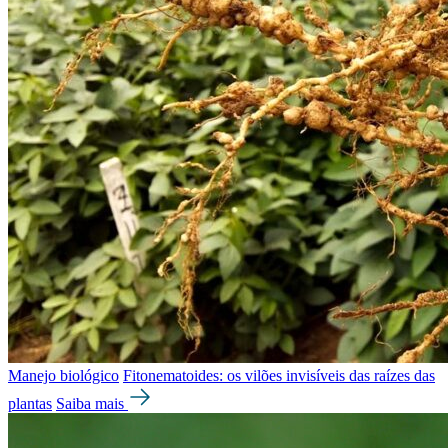
Manejo biológico
Fitonematoides: os vilões invisíveis das raízes das
plantas
Saiba mais