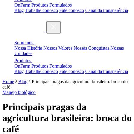
OnFarm
Produtos Formulados
Blog
Trabalhe conosco
Fale conosco
Canal da transparência
Sobre nós
Nossa História
Nossos Valores
Nossas Conquistas
Nossas
Unidades
Produtos
OnFarm
Produtos Formulados
Blog
Trabalhe conosco
Fale conosco
Canal da transparência
Home
Blog
Principais pragas da agricultura brasileira: broca do
café
Manejo biológico
Principais pragas da
agricultura brasileira: broca do
café