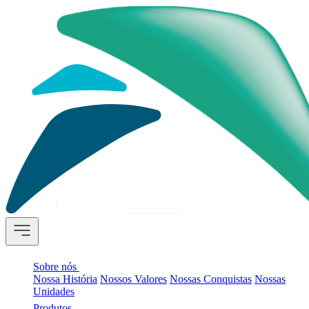
Sobre nós
Nossa História
Nossos Valores
Nossas Conquistas
Nossas
Unidades
Produtos