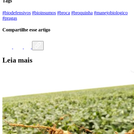
Tags
#biodefensivos
#bioinsumos
#broca
#broquinha
#manejobiologico
#pragas
Compartilhe esse artigo
Leia mais