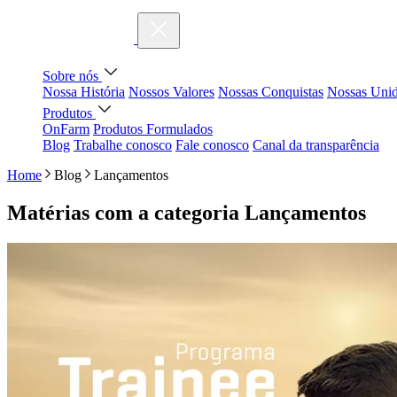
Sobre nós
Nossa História
Nossos Valores
Nossas Conquistas
Nossas Uni
Produtos
OnFarm
Produtos Formulados
Blog
Trabalhe conosco
Fale conosco
Canal da transparência
Home
Blog
Lançamentos
Matérias com a categoria
Lançamentos