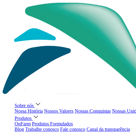
Sobre nós
Nossa História
Nossos Valores
Nossas Conquistas
Nossas Uni
Produtos
OnFarm
Produtos Formulados
Blog
Trabalhe conosco
Fale conosco
Canal da transparência