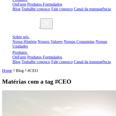
OnFarm
Produtos Formulados
Blog
Trabalhe conosco
Fale conosco
Canal da transparência
Sobre nós
Nossa História
Nossos Valores
Nossas Conquistas
Nossas
Unidades
Produtos
OnFarm
Produtos Formulados
Blog
Trabalhe conosco
Fale conosco
Canal da transparência
Home
Blog
#CEO
Matérias com a tag
#CEO