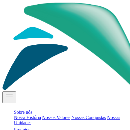
Sobre nós
Nossa História
Nossos Valores
Nossas Conquistas
Nossas
Unidades
Produtos