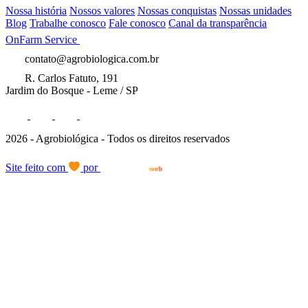
Nossa história
Nossos valores
Nossas conquistas
Nossas unidades
Blog
Trabalhe conosco
Fale conosco
Canal da transparência
OnFarm Service
contato@agrobiologica.com.br
R. Carlos Fatuto, 191
Jardim do Bosque - Leme / SP
2026 - Agrobiológica - Todos os direitos reservados
Site feito com
por